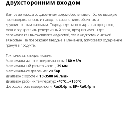
двухсторонним входом
Винтовые насосы со сдвоенным ходом обеспечивают более высокую
производительность и напор, по сравнению с обычными
двухвинтовыми насосами. Подходят для многозадачных процессов,
можно осуществить реверсивный поток, предназначены для
перекачки как высоковязких жидкостей, так и жидкостей с низкой
вязкостью. Не повреждают твердые включения, допускается содержание
гранул в продукте.
Техническая спецификация:
Максимальная производительность:
180 м3/ч
Максимальный размер частиц:
39 мм
Максимальное давление:
20 бар
Диапазон скоростей:
10-3500 об./мин
Диапазон рабочих температур:
-40°С…+150°С
Шероховатость поверхности:
Ra≤0.6μm; EP=Ra0.4μm