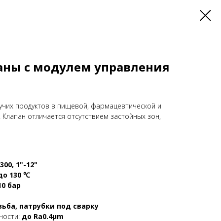
аны с модулем управления
кучих продуктов в пищевой, фармацевтической и
Клапан отличается отсутствием застойных зон,
00, 1"-12"
до 130 ℃
10 бар
зьба, патрубки под сварку
ности:
до Ra0.4μm