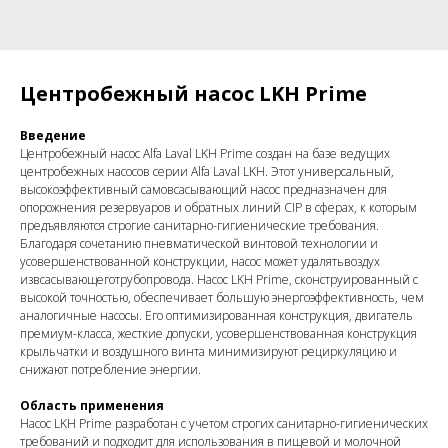
Центробежный насос LKH Prime
Введение
Центробежный насос Alfa Laval LKH Prime создан на базе ведущих
центробежных насосов серии Alfa Laval LKH. Этот универсальный,
высокоэффективный самовсасывающий насос предназначен для
опорожнения резервуаров и обратных линий CIP в сферах, к которым
предъявляются строгие санитарно-гигиенические требования.
Благодаря сочетанию пневматической винтовой технологии и
усовершенствованной конструкции, насос может удалятьвоздух
извсасывающеготрубопровода. Насос LKH Prime, сконструированный с
высокой точностью, обеспечивает большую энергоэффективность, чем
аналогичные насосы. Его оптимизированная конструкция, двигатель
премиум-класса, жесткие допуски, усовершенствованная конструкция
крыльчатки и воздушного винта минимизируют рециркуляцию и
снижают потребление энергии.
Область применения
Насос LKH Prime разработан с учетом строгих санитарно-гигиенических
требований и подходит для использования в пищевой и молочной