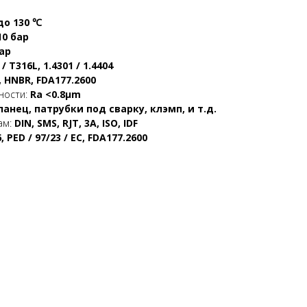
о 130 ℃
10 бар
ар
 T316L, 1.4301 / 1.4404
 HNBR, FDA177.2600
ности:
Ra <0.8μm
ланец, патрубки под сварку, клэмп, и т.д.
ам:
DIN, SMS, RJT, 3A, ISO, IDF
, PED / 97/23 / EC, FDA177.2600