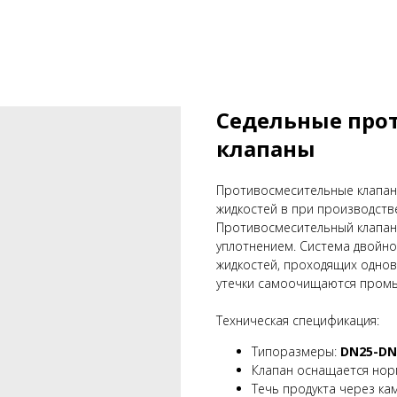
Седельные про
клапаны
Противосмесительные клапан
жидкостей в при производств
Противосмесительный клапан 
уплотнением. Система двойн
жидкостей, проходящих однов
утечки самоочищаются промы
Техническая спецификация:
Типоразмеры:
DN25-DN1
Клапан оснащается но
Течь продукта через ка