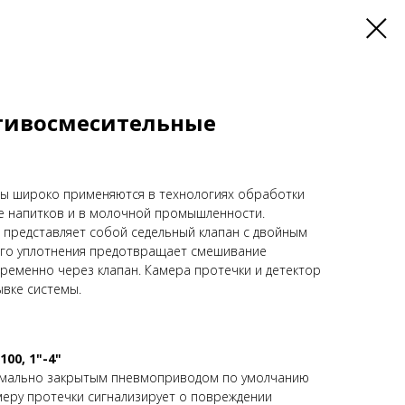
тивосмесительные
ы широко применяются в технологиях обработки
е напитков и в молочной промышленности.
представляет собой седельный клапан с двойным
ого уплотнения предотвращает смешивание
ременно через клапан. Камера протечки и детектор
вке системы.
00, 1"-4"
рмально закрытым пневмоприводом по умолчанию
меру протечки сигнализирует о повреждении