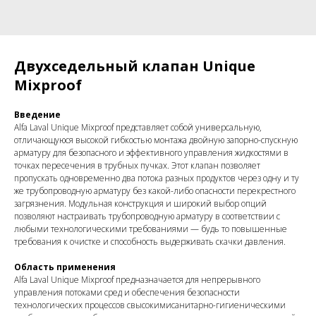
Двухседельный клапан Unique
Mixproof
Введение
Alfa Laval Unique Mixproof представляет собой универсальную,
отличающуюся высокой гибкостью монтажа двойную запорно-спускную
арматуру для безопасного и эффективного управления жидкостями в
точках пересечения в трубных пучках. Этот клапан позволяет
пропускать одновременно два потока разных продуктов через одну и ту
же трубопроводную арматуру без какой-либо опасности перекрестного
загрязнения. Модульная конструкция и широкий выбор опций
позволяют настраивать трубопроводную арматуру в соответствии с
любыми технологическими требованиями — будь то повышенные
требования к очистке и способность выдерживать скачки давления.
Область применения
Alfa Laval Unique Mixproof предназначается для непрерывного
управления потоками сред и обеспечения безопасности
технологических процессов свысокимисанитарно-гигиеническими