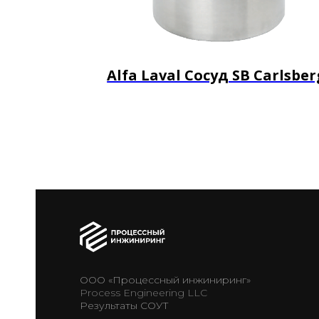
Alfa Laval Сосуд SB Carlsber
ООО «Процессный инжиниринг»
Process Engineering LLC
Результаты СОУТ